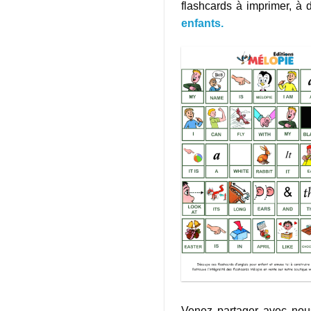
flashcards à imprimer, à
enfants.
Venez partager avec nou