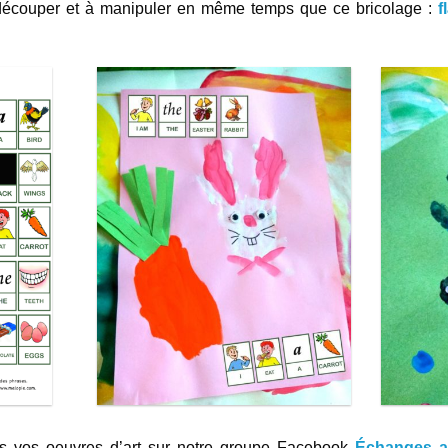
 découper et à manipuler en même temps que ce bricolage :
f
s vos oeuvres d’art sur notre groupe Facebook
Échanges a