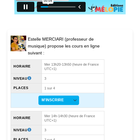
Estelle MERCIARI (professeur de
musique) propose les cours en ligne
suivant :
Mer 13h20-13h50 (heure de France
HORAIRE
UTC+1)
NIVEAU
3
PLACES
1 sur 4
Mer 14h-14h30 (heure de France
HORAIRE
UTC+1)
NIVEAU
3
PLACES
2 sur 4