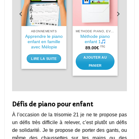
IMER
ABONNEMENTS
METHODE PIANO, EVEIL MUSICAL
ano à
Apprendre le piano
Méthode piano
r
enfant en famille
enfant 1
avec Mélopie
C
TTC
89.00
€
AU
AJOUTER AU
LIRE LA SUITE
PANIER
Défis de piano pour enfant
À l’occasion de la trisomie 21 je ne te propose pas
un défis très difficile à relever, c’est plutôt un défis
de solidarité. Je te propose de porter des gants, ou
même des chaussettes sur tes mains ou des