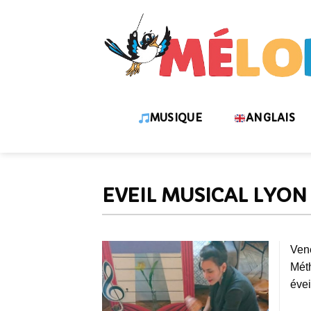
Skip
to
content
MUSIQUE
ANGLAIS
EVEIL MUSICAL LYON
Vene
Méth
évei