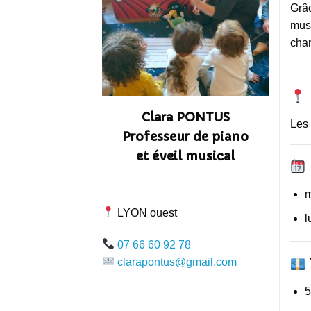
Grâc
musi
cha
Clara PONTUS
Les 
Professeur de piano
et éveil musical
m
LYON ouest
l
07 66 60 92 78
clarapontus@gmail.com
5