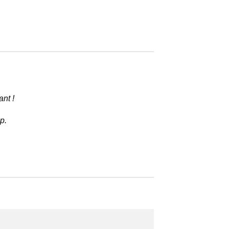
ant !
p.