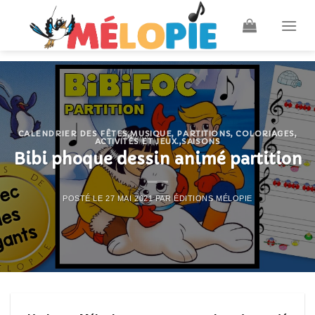
Skip
to
content
CALENDRIER DES FÊTES
,
MUSIQUE, PARTITIONS, COLORIAGES,
ACTIVITÉS ET JEUX.
,
SAISONS
Bibi phoque dessin animé partition
POSTÉ LE
27 MAI 2021
PAR
ÉDITIONS MÉLOPIE