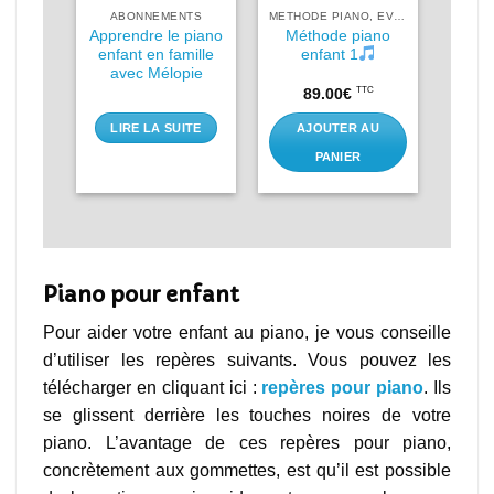
IMER
ABONNEMENTS
METHODE PIANO, EVEIL MUSICAL
ano à
Apprendre le piano
Méthode piano
r
enfant en famille
enfant 1
avec Mélopie
C
TTC
89.00
€
AU
LIRE LA SUITE
AJOUTER AU
PANIER
Piano pour enfant
Pour aider votre enfant au piano, je vous conseille
d’utiliser les repères suivants. Vous pouvez les
télécharger en cliquant ici :
repères pour piano
. Ils
se glissent derrière les touches noires de votre
piano. L’avantage de ces repères pour piano,
concrètement aux gommettes, est qu’il est possible