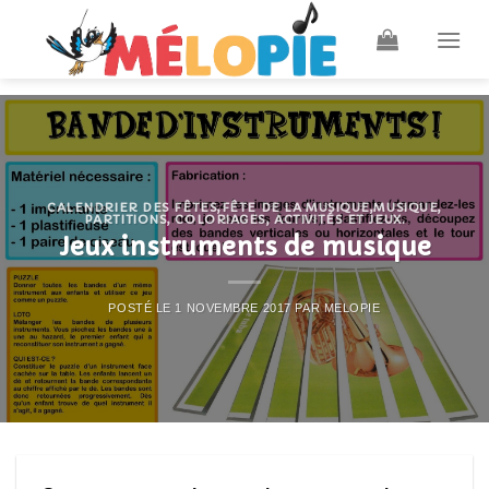
Skip
to
content
CALENDRIER DES FÊTES
,
FÊTE DE LA MUSIQUE
,
MUSIQUE,
PARTITIONS, COLORIAGES, ACTIVITÉS ET JEUX.
Jeux instruments de musique
POSTÉ LE
1 NOVEMBRE 2017
PAR
MELOPIE