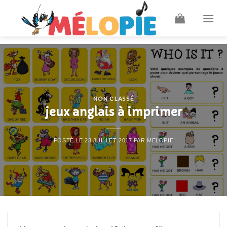
Skip
to
content
NON CLASSÉ
jeux anglais à imprimer
POSTÉ LE
23 JUILLET 2017
PAR
MELOPIE