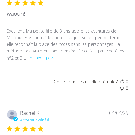
waouh!
Excellent. Ma petite fille de 3 ans adore les aventures de
Mélopie. Elle connaît les notes jusqu'à sol en peu de temps,
elle reconnaît la place des notes sans les personnages. La
méthode est vraiment bien pensée. De ce fait, j'ai acheté les
n°2 et 3....
En savoir plus
Cette critique a-t-elle été utile?
0
0
Da
Rachel K.
04/04/25
de
Acheteur vérifié
pub