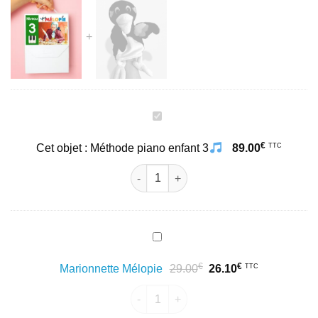
Méthode
piano
€
TTC
Cet objet :
Méthode piano enfant 3
89.00
enfant
3
quantité de Méthode piano enfant 3
Marionnette
Mélopie
€
€
Le
Le
TTC
Marionnette Mélopie
29.00
26.10
prix
prix
quantité de Marionnette Mélopie
initial
actuel