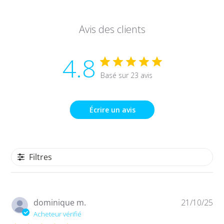
Avis des clients
4.8
Basé sur 23 avis
Écrire un avis
Filtres
Da
dominique m.
21/10/25
de
Acheteur vérifié
pub