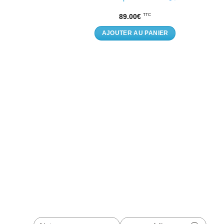
9
€
89.00
€
TTC
TTC
AU PANIER
AJOUTER AU PANIER