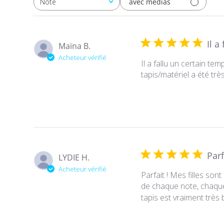
avec médias
Note
Toutes les évaluations
Il a
Maïna B.
Acheteur vérifié
Il a fallu un certain tem
tapis/matériel a été tr
Parf
LYDIE H.
Acheteur vérifié
Parfait ! Mes filles son
de chaque note, chaque 
tapis est vraiment très 