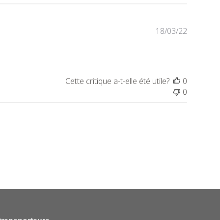
Date
18/03/22
de
publicat
Cette critique a-t-elle été utile?
0
0