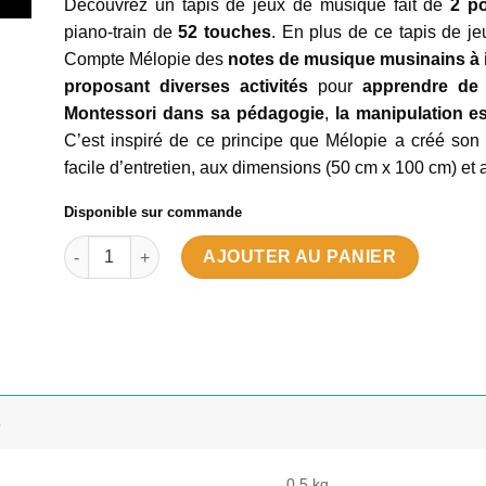
Découvrez un tapis de jeux de musique fait de
2 p
piano-train de
52 touches
. En plus de ce tapis de j
Compte Mélopie des
notes de musique musinains à 
proposant diverses activités
pour
apprendre de 
Montessori dans sa pédagogie
,
la manipulation e
C’est inspiré de ce principe que Mélopie a créé son
facile d’entretien, aux dimensions (50 cm x 100 cm) et 
Disponible sur commande
quantité de Tapis de jeux de musique
AJOUTER AU PANIER
s
0.5 kg