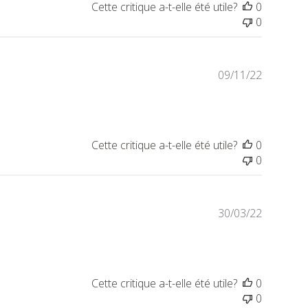
Cette critique a-t-elle été utile?
0
0
Date
09/11/22
de
publicat
Cette critique a-t-elle été utile?
0
0
Date
30/03/22
de
publicat
Cette critique a-t-elle été utile?
0
0