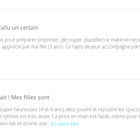
 fallu un certain
ps pour préparer (imprimer, découper, plastifier) le matériel nécess
ès apprécié par ma fille (3 ans). Ce tapis de jeux accompagne p
ait ! Mes filles sont
t super heureuses (4 et 6 ans), elles jouent et rejouent les spect
rythme est très aisée. La prise en main est facile, même pour q
bien fait et donne une...
En savoir plus