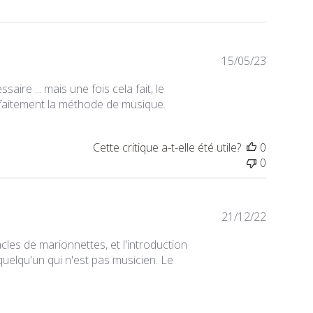
Date
15/05/23
de
aire ... mais une fois cela fait, le
publicat
arfaitement la méthode de musique.
Cette critique a-t-elle été utile?
0
0
Date
21/12/22
de
acles de marionnettes, et l'introduction
publicat
uelqu'un qui n'est pas musicien. Le